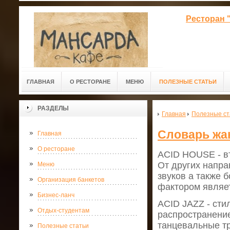
Ресторан 
ГЛАВНАЯ
О РЕСТОРАНЕ
МЕНЮ
ПОЛЕЗНЫЕ СТАТЬИ
РАЗДЕЛЫ
Главная
Полезные ст
Словарь жа
Главная
О ресторане
ACID HOUSE - вт
От других напра
Меню
звуков а также 
Организация банкетов
фактором являет
Бизнес-ланч
ACID JAZZ - сти
Отдых-студентам
распространение
танцевальные тр
Полезные статьи