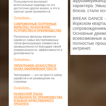
афроамериканца
Пользователи возлагают
колоссальные надежды на это
характера. Умыш
достаточно другое казино, и это в
блюза, стали ос
сжатые сроки проявляется.
Подробнее...
BREAK DANCE - т
йоркском кварта
СОВРЕМЕННЫЕ ПАТРОННЫЕ
ФИЛЬТРЫ: НАЗНАЧЕНИЕ,
сопровождением 
УСТРОЙСТВО И ПРЕИМУЩЕСТВА
Основные движен
Патронные фильтры являются
всевозможные ак
одним из самых востребованных
полностью прошл
типов фильтрующих элементов в
промышленности благодаря своей
интренет.
универсальности, эффективности и
долговечности.
Подробнее...
ТИПОГРАФИЯ: ИСКУССТВО И
НАУКА ОФОРМЛЕНИЯ ТЕКСТА
Типография — это не просто набор
шрифтов и их размещение на
странице.
Подробнее...
РАЗВЕСНОЙ ТАБАК:
ОСОБЕННОСТИ, ПРЕИМУЩЕСТВА
И ВЫБОР КАЧЕСТВЕННОГО
ПРОДУКТА