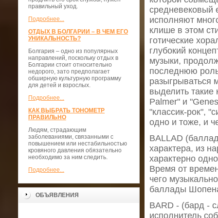
правильный уход.
средневековый е
исполняют мног
Подробнее...
клише в этом ст
ОТДЫХ В БОЛГАРИИ – В ЧЕМ ЕГО
УНИКАЛЬНОСТЬ?
готические хора
глубокий конце
Болгария – одно из популярных
направлений, поскольку отдых в
музыки, продолж
Болгарии стоит относительно
последнюю роль 
недорого, зато предполагает
обширную культурную программу
разыгрываться м
для детей и взрослых.
выделить такие к
Подробнее...
Palmer" и "Gene
КАК ВЫБРАТЬ ТОНОМЕТР
"классик-рок", "
ПРАВИЛЬНО
одно и тоже, и ч
Людям, страдающим
заболеваниями, связанными с
BALLAD (баллада
повышением или нестабильностью
характера, из н
кровяного давления обязательно
необходимо за ним следить.
характерно одно
Время от времен
Подробнее...
чего музыкальн
баллады Шопена
ОБЪЯВЛЕНИЯ
BARD - (бард - 
исполнитель соб