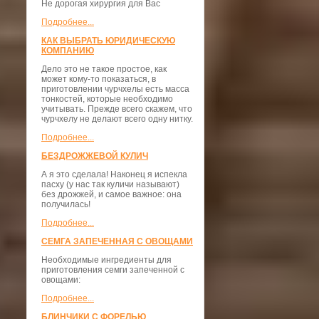
Не дорогая хирургия для Вас
Подробнее...
КАК ВЫБРАТЬ ЮРИДИЧЕСКУЮ
КОМПАНИЮ
Дело это не такое простое, как
может кому-то показаться, в
приготовлении чурчхелы есть масса
тонкостей, которые необходимо
учитывать. Прежде всего скажем, что
чурчхелу не делают всего одну нитку.
Подробнее...
БЕЗДРОЖЖЕВОЙ КУЛИЧ
А я это сделала! Наконец я испекла
пасху (у нас так куличи называют)
без дрожжей, и самое важное: она
получилась!
Подробнее...
СЕМГА ЗАПЕЧЕННАЯ С ОВОЩАМИ
Необходимые ингредиенты для
приготовления семги запеченной с
овощами:
Подробнее...
БЛИНЧИКИ С ФОРЕЛЬЮ