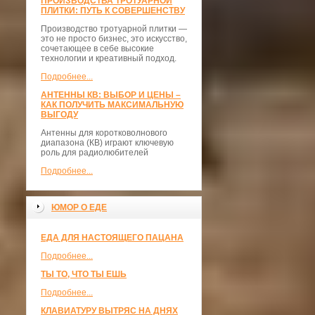
ПРОИЗВОДСТВА ТРОТУАРНОЙ
ПЛИТКИ: ПУТЬ К СОВЕРШЕНСТВУ
Производство тротуарной плитки —
это не просто бизнес, это искусство,
сочетающее в себе высокие
технологии и креативный подход.
Подробнее...
АНТЕННЫ КВ: ВЫБОР И ЦЕНЫ –
КАК ПОЛУЧИТЬ МАКСИМАЛЬНУЮ
ВЫГОДУ
Антенны для коротковолнового
диапазона (КВ) играют ключевую
роль для радиолюбителей
Подробнее...
ЮМОР О ЕДЕ
ЕДА ДЛЯ НАСТОЯЩЕГО ПАЦАНА
Подробнее...
ТЫ ТО, ЧТО ТЫ ЕШЬ
Подробнее...
КЛАВИАТУРУ ВЫТРЯС НА ДНЯХ