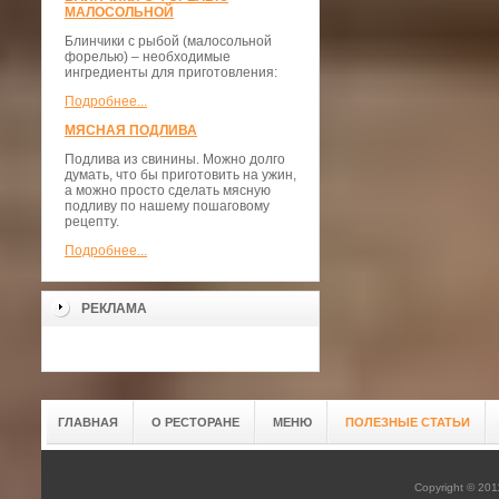
МАЛОСОЛЬНОЙ
Блинчики с рыбой (малосольной
форелью) – необходимые
ингредиенты для приготовления:
Подробнее...
МЯСНАЯ ПОДЛИВА
Подлива из свинины. Можно долго
думать, что бы приготовить на ужин,
а можно просто сделать мясную
подливу по нашему пошаговому
рецепту.
Подробнее...
РЕКЛАМА
ГЛАВНАЯ
О РЕСТОРАНЕ
МЕНЮ
ПОЛЕЗНЫЕ СТАТЬИ
Copyright © 20