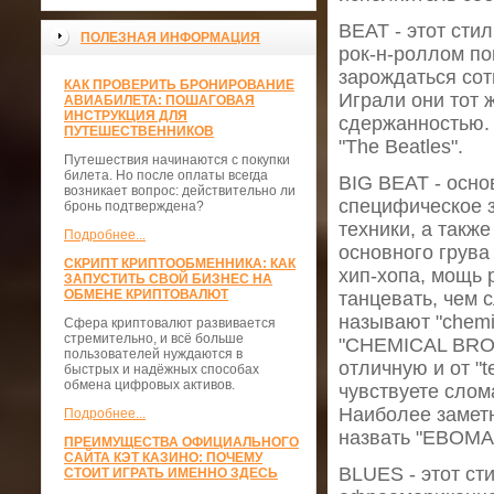
BEAT - этот сти
ПОЛЕЗНАЯ ИНФОРМАЦИЯ
рок-н-роллом по
зарождаться сотн
КАК ПРОВЕРИТЬ БРОНИРОВАНИЕ
Играли они тот 
АВИАБИЛЕТА: ПОШАГОВАЯ
ИНСТРУКЦИЯ ДЛЯ
сдержанностью.
ПУТЕШЕСТВЕННИКОВ
"The Beatles".
Путешествия начинаются с покупки
билета. Но после оплаты всегда
BIG BEAT - осно
возникает вопрос: действительно ли
специфическое 
бронь подтверждена?
техники, а такж
Подробнее...
основного грува
СКРИПТ КРИПТООБМЕННИКА: КАК
хип-хопа, мощь 
ЗАПУСТИТЬ СВОЙ БИЗНЕС НА
ОБМЕНЕ КРИПТОВАЛЮТ
танцевать, чем 
называют "chemi
Сфера криптовалют развивается
стремительно, и всё больше
"CHEMICAL BROT
пользователей нуждаются в
отличную и от "t
быстрых и надёжных способах
обмена цифровых активов.
чувствуете слом
Наиболее замет
Подробнее...
назвать "EBOM
ПРЕИМУЩЕСТВА ОФИЦИАЛЬНОГО
САЙТА КЭТ КАЗИНО: ПОЧЕМУ
BLUES - этот ст
СТОИТ ИГРАТЬ ИМЕННО ЗДЕСЬ