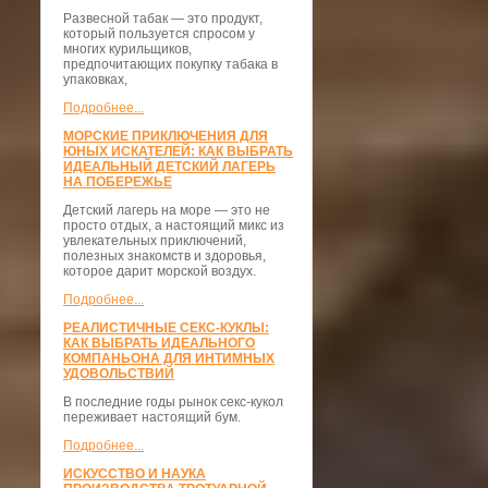
Развесной табак — это продукт,
который пользуется спросом у
многих курильщиков,
предпочитающих покупку табака в
упаковках,
Подробнее...
МОРСКИЕ ПРИКЛЮЧЕНИЯ ДЛЯ
ЮНЫХ ИСКАТЕЛЕЙ: КАК ВЫБРАТЬ
ИДЕАЛЬНЫЙ ДЕТСКИЙ ЛАГЕРЬ
НА ПОБЕРЕЖЬЕ
Детский лагерь на море — это не
просто отдых, а настоящий микс из
увлекательных приключений,
полезных знакомств и здоровья,
которое дарит морской воздух.
Подробнее...
РЕАЛИСТИЧНЫЕ СЕКС-КУКЛЫ:
КАК ВЫБРАТЬ ИДЕАЛЬНОГО
КОМПАНЬОНА ДЛЯ ИНТИМНЫХ
УДОВОЛЬСТВИЙ
В последние годы рынок секс-кукол
переживает настоящий бум.
Подробнее...
ИСКУССТВО И НАУКА