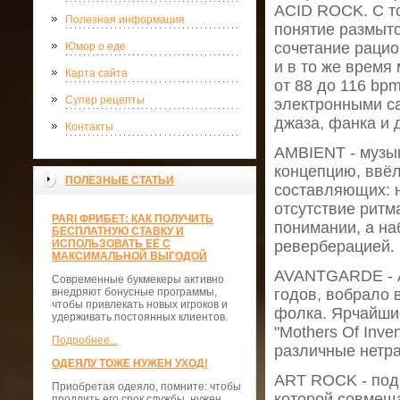
ACID ROCK. С то
Полезная информация
понятие размыт
сочетание раци
Юмор о еде
и в то же время
Карта сайта
от 88 до 116 bp
Супер рецепты
электронными са
джаза, фанка и 
Контакты
AMBIENT - музык
концепцию, ввёл
ПОЛЕЗНЫЕ СТАТЬИ
составляющих: н
отсутствие ритм
PARI ФРИБЕТ: КАК ПОЛУЧИТЬ
понимании, а н
БЕСПЛАТНУЮ СТАВКУ И
ИСПОЛЬЗОВАТЬ ЕЁ С
реверберацией.
МАКСИМАЛЬНОЙ ВЫГОДОЙ
AVANTGARDE - Ав
Современные букмекеры активно
внедряют бонусные программы,
годов, вобрало 
чтобы привлекать новых игроков и
фолка. Ярчайшие
удерживать постоянных клиентов.
"Mothers Of Inve
Подробнее...
различные нетр
ОДЕЯЛУ ТОЖЕ НУЖЕН УХОД!
ART ROCK - под 
Приобретая одеяло, помните: чтобы
которой совмеща
продлить его срок службы, нужен