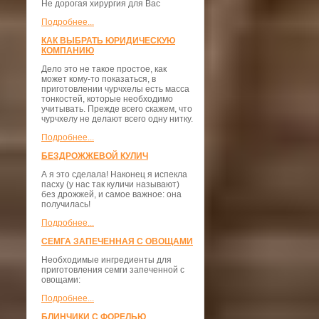
Не дорогая хирургия для Вас
Подробнее...
КАК ВЫБРАТЬ ЮРИДИЧЕСКУЮ
КОМПАНИЮ
Дело это не такое простое, как
может кому-то показаться, в
приготовлении чурчхелы есть масса
тонкостей, которые необходимо
учитывать. Прежде всего скажем, что
чурчхелу не делают всего одну нитку.
Подробнее...
БЕЗДРОЖЖЕВОЙ КУЛИЧ
А я это сделала! Наконец я испекла
пасху (у нас так куличи называют)
без дрожжей, и самое важное: она
получилась!
Подробнее...
СЕМГА ЗАПЕЧЕННАЯ С ОВОЩАМИ
Необходимые ингредиенты для
приготовления семги запеченной с
овощами:
Подробнее...
БЛИНЧИКИ С ФОРЕЛЬЮ