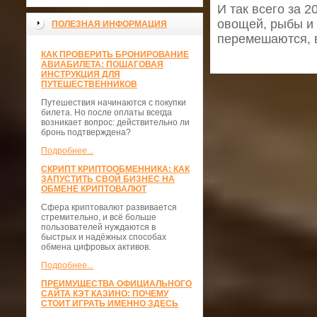
И так всего за 
овощей, рыбы и 
ПОЛЕЗНАЯ ИНФОРМАЦИЯ
перемешаются, в
КАК ПРОВЕРИТЬ БРОНИРОВАНИЕ
АВИАБИЛЕТА: ПОШАГОВАЯ
ИНСТРУКЦИЯ ДЛЯ
ПУТЕШЕСТВЕННИКОВ
Путешествия начинаются с покупки
билета. Но после оплаты всегда
возникает вопрос: действительно ли
бронь подтверждена?
Подробнее...
СКРИПТ КРИПТООБМЕННИКА: КАК
ЗАПУСТИТЬ СВОЙ БИЗНЕС НА
ОБМЕНЕ КРИПТОВАЛЮТ
Сфера криптовалют развивается
стремительно, и всё больше
пользователей нуждаются в
быстрых и надёжных способах
обмена цифровых активов.
Подробнее...
ПРЕИМУЩЕСТВА ОФИЦИАЛЬНОГО
САЙТА КЭТ КАЗИНО: ПОЧЕМУ
СТОИТ ИГРАТЬ ИМЕННО ЗДЕСЬ