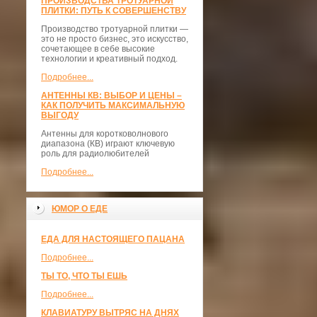
ПРОИЗВОДСТВА ТРОТУАРНОЙ
ПЛИТКИ: ПУТЬ К СОВЕРШЕНСТВУ
Производство тротуарной плитки —
это не просто бизнес, это искусство,
сочетающее в себе высокие
технологии и креативный подход.
Подробнее...
АНТЕННЫ КВ: ВЫБОР И ЦЕНЫ –
КАК ПОЛУЧИТЬ МАКСИМАЛЬНУЮ
ВЫГОДУ
Антенны для коротковолнового
диапазона (КВ) играют ключевую
роль для радиолюбителей
Подробнее...
ЮМОР О ЕДЕ
ЕДА ДЛЯ НАСТОЯЩЕГО ПАЦАНА
Подробнее...
ТЫ ТО, ЧТО ТЫ ЕШЬ
Подробнее...
КЛАВИАТУРУ ВЫТРЯС НА ДНЯХ