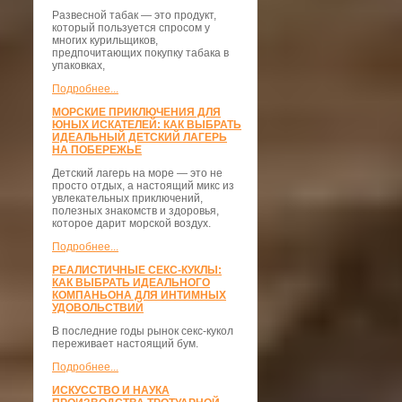
Развесной табак — это продукт,
который пользуется спросом у
многих курильщиков,
предпочитающих покупку табака в
упаковках,
Подробнее...
МОРСКИЕ ПРИКЛЮЧЕНИЯ ДЛЯ
ЮНЫХ ИСКАТЕЛЕЙ: КАК ВЫБРАТЬ
ИДЕАЛЬНЫЙ ДЕТСКИЙ ЛАГЕРЬ
НА ПОБЕРЕЖЬЕ
Детский лагерь на море — это не
просто отдых, а настоящий микс из
увлекательных приключений,
полезных знакомств и здоровья,
которое дарит морской воздух.
Подробнее...
РЕАЛИСТИЧНЫЕ СЕКС-КУКЛЫ:
КАК ВЫБРАТЬ ИДЕАЛЬНОГО
КОМПАНЬОНА ДЛЯ ИНТИМНЫХ
УДОВОЛЬСТВИЙ
В последние годы рынок секс-кукол
переживает настоящий бум.
Подробнее...
ИСКУССТВО И НАУКА