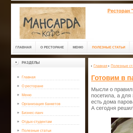
Ресторан 
ГЛАВНАЯ
О РЕСТОРАНЕ
МЕНЮ
ПОЛЕЗНЫЕ СТАТЬИ
РАЗДЕЛЫ
Главная
Полезные ст
Готовим в п
Главная
О ресторане
Мысли о правиль
посетила, а для
Меню
есть дома паров
Организация банкетов
А сегодня решил
Бизнес-ланч
Отдых-студентам
Полезные статьи